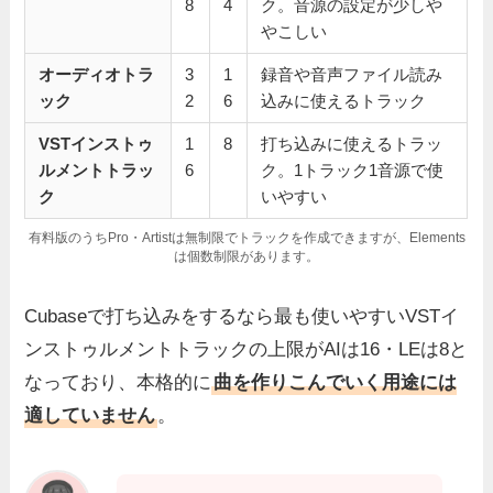
8
4
ク。音源の設定が少しや
やこしい
オーディオトラ
3
1
録音や音声ファイル読み
ック
2
6
込みに使えるトラック
VSTインストゥ
1
8
打ち込みに使えるトラッ
ルメントトラッ
6
ク。1トラック1音源で使
ク
いやすい
有料版のうちPro・Artistは無制限でトラックを作成できますが、Elements
は個数制限があります。
Cubaseで打ち込みをするなら最も使いやすいVSTイ
ンストゥルメントトラックの上限がAIは16・LEは8と
なっており、本格的に
曲を作りこんでいく用途には
適していません
。