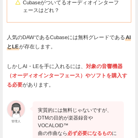
Cubaseがついてるオーディオインターフ
ェースはどれ？
人気のDAWであるCubaseには無料グレードである
AI
とLE
が存在します。
しかしAI・LEを手に入れるには、
対象の音響機器
（オーディオインターフェース）やソフトを購入す
る必要
があります。
実質的には無料じゃないですが、
DTMの目的が楽器録音や
管理人
VOCALOID™
曲の作曲なら
必ず必要になるもの
に