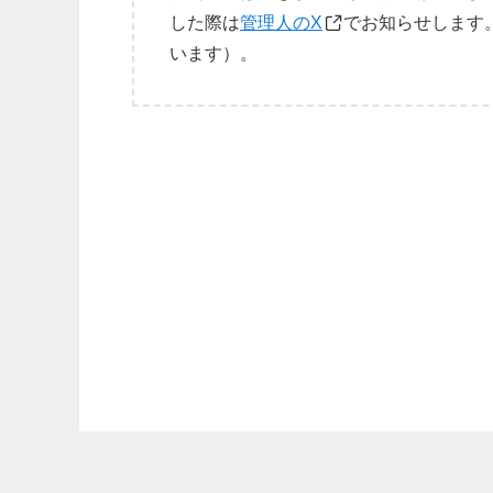
した際は
管理人のX
でお知らせします
います）。