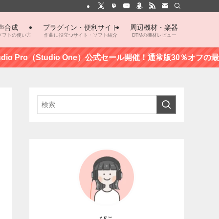
声合成
プラグイン・便利サイト
周辺機材・楽器
ソフトの使い方
作曲に役立つサイト・ソフト紹介
DTMの機材レビュー
dio Pro（Studio One）公式セール開催！通常版30％オフの最新
ぴこ