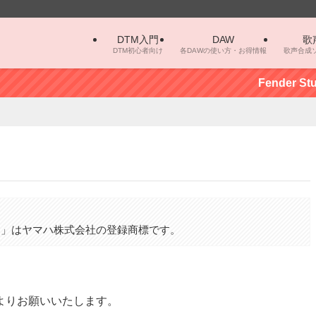
DTM入門
DAW
歌
DTM初心者向け
各DAWの使い方・お得情報
歌声合成
Fender Stu
。
カロ」はヤマハ株式会社の登録商標です。
よりお願いいたします。