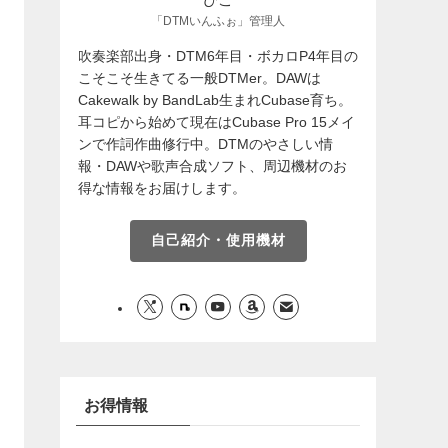
「DTMいんふぉ」管理人
吹奏楽部出身・DTM6年目・ボカロP4年目の
こそこそ生きてる一般DTMer。DAWは
Cakewalk by BandLab生まれCubase育ち。
耳コピから始めて現在はCubase Pro 15メイ
ンで作詞作曲修行中。DTMのやさしい情
報・DAWや歌声合成ソフト、周辺機材のお
得な情報をお届けします。
自己紹介・使用機材
お得情報