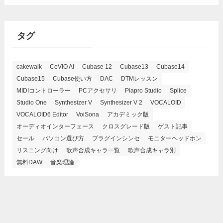
タグ
cakewalk
CeVIO AI
Cubase 12
Cubase13
Cubase14
Cubase15
Cubase使い方
DAC
DTMレッスン
MIDIコントローラー
PCアクセサリ
Piapro Studio
Splice
Studio One
Synthesizer V
Synthesizer V 2
VOCALOID
VOCALOID6 Editor
VoiSona
アカデミック版
オーディオインターフェース
クロスグレード版
ゲスト記事
セール
パソコン選び方
プラグインシンセ
モニターヘッドホン
リスニング向け
歌声合成キャラ一覧
歌声合成キャラ別
無料DAW
音楽理論