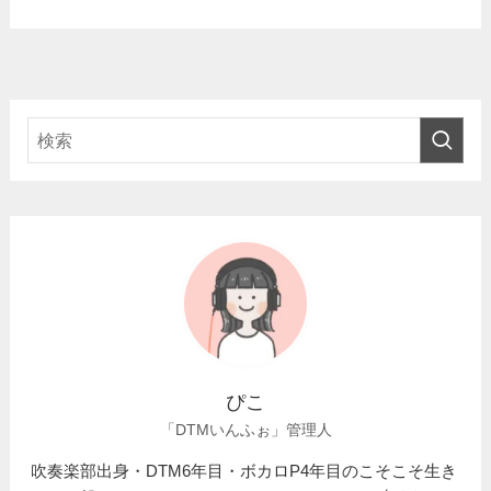
ぴこ
「DTMいんふぉ」管理人
吹奏楽部出身・DTM6年目・ボカロP4年目のこそこそ生き