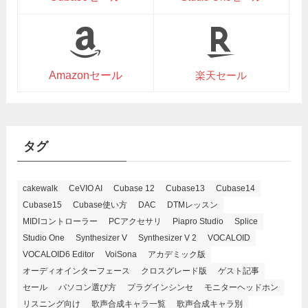
Amazonセール
楽天セール
タグ
cakewalk
CeVIO AI
Cubase 12
Cubase13
Cubase14
Cubase15
Cubase使い方
DAC
DTMレッスン
MIDIコントローラー
PCアクセサリ
Piapro Studio
Splice
Studio One
Synthesizer V
Synthesizer V 2
VOCALOID
VOCALOID6 Editor
VoiSona
アカデミック版
オーディオインターフェース
クロスグレード版
ゲスト記事
セール
パソコン選び方
プラグインシンセ
モニターヘッドホン
リスニング向け
歌声合成キャラ一覧
歌声合成キャラ別