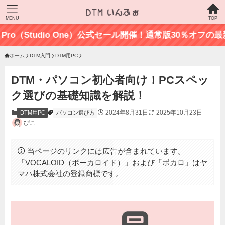
MENU
TOP
（Studio One）公式セール開催！通常版30％オフの最新情報はこ
ホーム
DTM入門
DTM用PC
DTM・パソコン初心者向け！PCスペッ
ク選びの基礎知識を解説！
2024年8月31日
2025年10月23日
DTM用PC
パソコン選び方
ぴこ
当ページのリンクには広告が含まれています。
「VOCALOID（ボーカロイド）」および「ボカロ」はヤ
マハ株式会社の登録商標です。