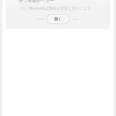
か→有線がベター
Bluetoothは接続が安定しないことも
開く