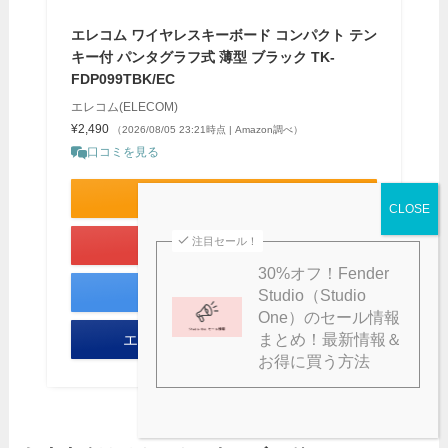
エレコム ワイヤレスキーボード コンパクト テン
キー付 パンタグラフ式 薄型 ブラック TK-
FDP099TBK/EC
エレコム(ELECOM)
¥2,490
（2026/08/05 23:21時点 | Amazon調べ）
口コミを見る
Amazon
注目セール！
楽天市場
30%オフ！Fender
Yahooショッピング
Studio（Studio
One）のセール情報
まとめ！最新情報＆
エレコムダイレクトショップ
お得に買う方法
ポチップ