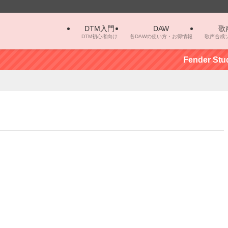
DTM入門
DAW
歌
DTM初心者向け
各DAWの使い方・お得情報
歌声合成
Fender Stu