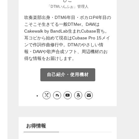
「DTMいんふぉ」管理人
吹奏楽部出身・DTM6年目・ボカロP4年目の
こそこそ生きてる一般DTMer。DAWは
Cakewalk by BandLab生まれCubase育ち。
耳コピから始めて現在はCubase Pro 15メイ
ンで作詞作曲修行中。DTMのやさしい情
報・DAWや歌声合成ソフト、周辺機材のお
得な情報をお届けします。
自己紹介・使用機材
お得情報