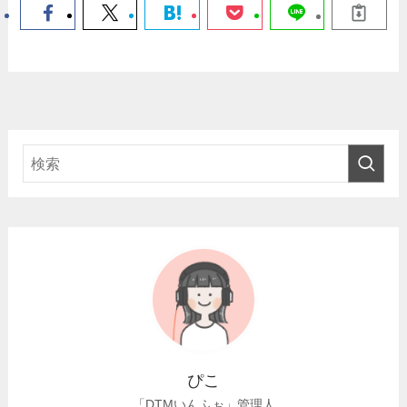
ぴこ
「DTMいんふぉ」管理人