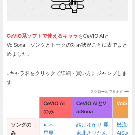
CeVIO系ソフトで使えるキャラ
をCeVIO AIと
VoiSona、ソングとトークの対応状況ごとに表でまと
めました。
↓キャラ名をクリックで詳細・買い方にジャンプしま
す
スクロールできます
–
CeVIO AI
CeVIO AIとV
VoiSo
のみ
oiSona
ソングの
可不
結月ゆかり 麗
機流音
み
星界
東北きりたん
AiSuu