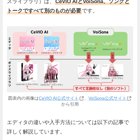
スライブラリ）は、
CeVIO AIとVoiSona、ソングと
トークですべて別のものが必要
です。
図表内の画像は
CeVIO AI公式サイト
、
VoiSona公式サイト
から引用
エディタの違いや入手方法については以下の記事で
詳しく解説しています。