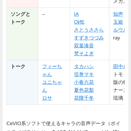
メカス
ソングと
–
IA
知声
トーク
OИE
玉姫
さとうささら
ルウル
すずきつづみ
ray
双葉湊音
梵そよぎ
トーク
フィーち
タカハシ
田中傘
ゃん
弦巻マキ
トモ（
ユニちゃ
小春六花
版の特
ん
夏色花梨
ナース
ロサ
花隈千冬
琉璃
CeVIO系ソフトで使えるキャラの音声データ（ボイ