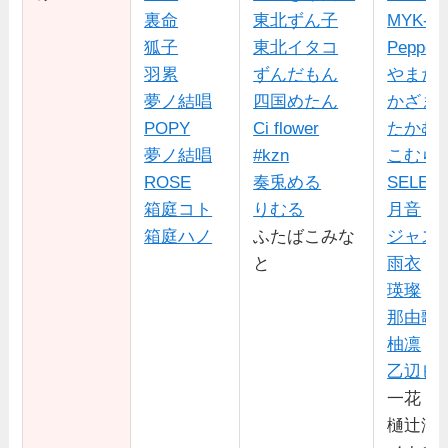
裏命
東北ずん子
MYK-IV
狐子
東北イタコ
Pepper
羽累
ずんだもん
やまだ
夢ノ結唱
四国めたん
かざま
POPY
Ci flower
たかむ
夢ノ結唱
#kzn
こむら
ROSE
奏兎める
SELEN
箱庭コト
りむる
月音
箱庭ハノ
ふたばこみな
ジャス
と
雨衣
瑛璨
那由歌
柚凛
乙辺ヒ
一花
樋辻澪