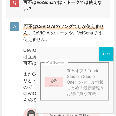
可不はVoiSonaでは・トークでは使えな
い？
可不はCeVIO AIのソングでしか使えませ
ん
。CeVIO AIのトークや、VoiSonaでは
使えません。
CeVIO AIとVoiSonaのボイスライブラリに
は互換性がなく、VoiSona版が出ていない
可不はVoiSonaでは使えません。
注目セール！
30%オフ！Fender
またCeVIO AI・VoiSonaはソングライブラ
Studio（Studio
リとトークライブラリにも互換性がない
One）のセール情報
ので、ソングライブラリしかない可不は
まとめ！最新情報＆
CeVIO AIトークでは使えません。もちろ
お得に買う方法
んVoiSonaトークでも使えません。