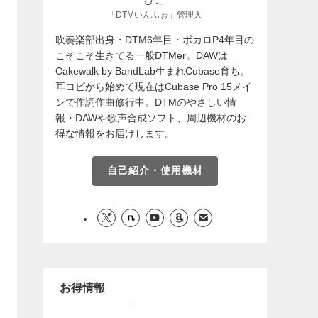
「DTMいんふぉ」管理人
吹奏楽部出身・DTM6年目・ボカロP4年目の
こそこそ生きてる一般DTMer。DAWは
Cakewalk by BandLab生まれCubase育ち。
耳コピから始めて現在はCubase Pro 15メイ
ンで作詞作曲修行中。DTMのやさしい情
報・DAWや歌声合成ソフト、周辺機材のお
得な情報をお届けします。
自己紹介・使用機材
お得情報