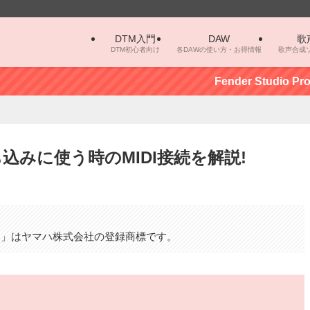
DTM入門
DAW
歌
DTM初心者向け
各DAWの使い方・お得情報
歌声合成
Fender Studio Pro（S
みに使う時のMIDI接続を解説!
。
カロ」はヤマハ株式会社の登録商標です。