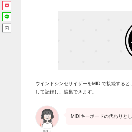
ウインドシンセサイザーをMIDIで接続すると
して
記録
し、
編集
できます。
MIDIキーボードの代わりと
管理人