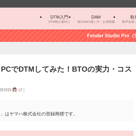
DTM入門
DAW
歌
DTM初心者向け
各DAWの使い方・お得情報
歌声合成
Fender Studio Pro（Studi
CでDTMしてみた！BTOの実力・コス
0月23日
ぴこ
。
カロ」はヤマハ株式会社の登録商標です。