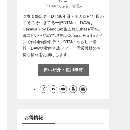
「DTMいんふぉ」管理人
吹奏楽部出身・DTM6年目・ボカロP4年目の
こそこそ生きてる一般DTMer。DAWは
Cakewalk by BandLab生まれCubase育ち。
耳コピから始めて現在はCubase Pro 15メイ
ンで作詞作曲修行中。DTMのやさしい情
報・DAWや歌声合成ソフト、周辺機材のお
得な情報をお届けします。
自己紹介・使用機材
お得情報