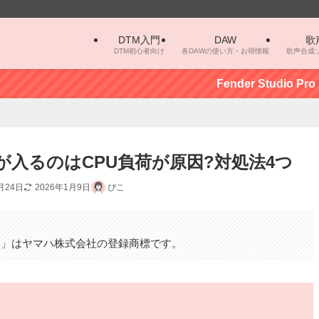
DTM入門
DAW
歌
DTM初心者向け
各DAWの使い方・お得情報
歌声合成
Fender Studio Pro（St
ズが入るのはCPU負荷が原因?対処法4つ
月24日
2026年1月9日
ぴこ
。
カロ」はヤマハ株式会社の登録商標です。