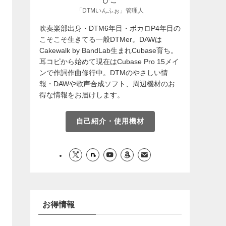
「DTMいんふぉ」管理人
吹奏楽部出身・DTM6年目・ボカロP4年目の
こそこそ生きてる一般DTMer。DAWは
Cakewalk by BandLab生まれCubase育ち。
耳コピから始めて現在はCubase Pro 15メイ
ンで作詞作曲修行中。DTMのやさしい情
報・DAWや歌声合成ソフト、周辺機材のお
得な情報をお届けします。
自己紹介・使用機材
お得情報