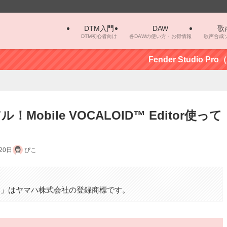
DTM入門
DAW
歌
DTM初心者向け
各DAWの使い方・お得情報
歌声合成
Fender Studio Pro（Stu
bile VOCALOID™ Editor使って
20日
ぴこ
。
カロ」はヤマハ株式会社の登録商標です。