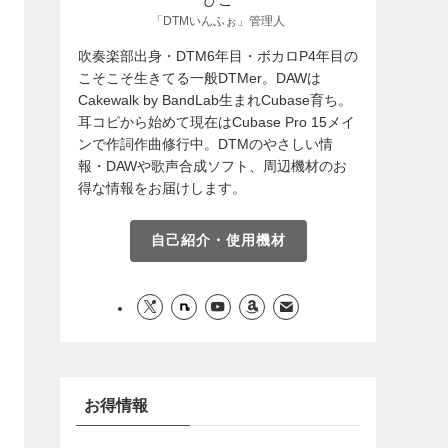
「DTMいんふぉ」管理人
吹奏楽部出身・DTM6年目・ボカロP4年目の
こそこそ生きてる一般DTMer。DAWは
Cakewalk by BandLab生まれCubase育ち。
耳コピから始めて現在はCubase Pro 15メイ
ンで作詞作曲修行中。DTMのやさしい情
報・DAWや歌声合成ソフト、周辺機材のお
得な情報をお届けします。
自己紹介・使用機材
お得情報