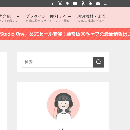
声合成
プラグイン・便利サイト
周辺機材・楽器
ソフトの使い方
作曲に役立つサイト・ソフト紹介
DTMの機材レビュー
dio One）公式セール開催！通常版30％オフの最新情報はこちら
ぴこ