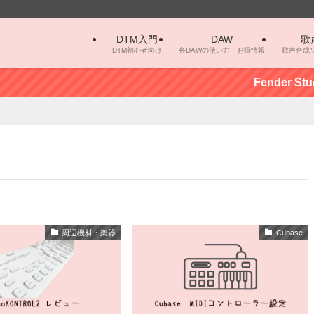
DTM入門
DAW
歌
DTM初心者向け
各DAWの使い方・お得情報
歌声合成
Fender Stu
周辺機材・楽器
Cubase