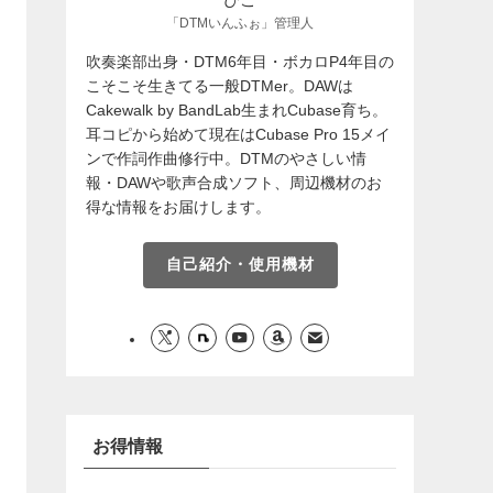
「DTMいんふぉ」管理人
吹奏楽部出身・DTM6年目・ボカロP4年目の
こそこそ生きてる一般DTMer。DAWは
Cakewalk by BandLab生まれCubase育ち。
耳コピから始めて現在はCubase Pro 15メイ
ンで作詞作曲修行中。DTMのやさしい情
報・DAWや歌声合成ソフト、周辺機材のお
得な情報をお届けします。
自己紹介・使用機材
お得情報