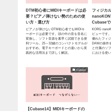
DTM初心者にMIDIキーボードは必
フィジカ
要？ピアノ弾けない勢のための使
nanoKO
い方・選び方
Cubase
ピアノが弾けないDTM初心者でもMIDIキ
KORG na
ーボードは必要です。頭の中の音を音名に
ビューです。n
変換し、ソフト音源を素早く試聴できる便
優れたフィ
利ツール。25～32鍵のコンパクトモデルが
DAWの操作
おすすめ。電子キーボードとの違いから実
と付属のソフト
践的な活用法まで詳しく解説。
における使
Cubase
【Cubase14】MIDIキーボードの