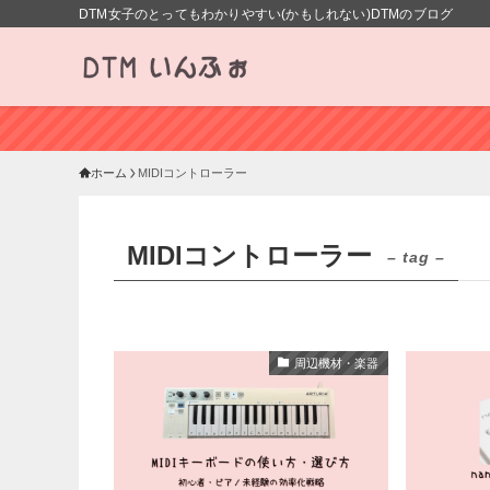
DTM女子のとってもわかりやすい(かもしれない)DTMのブログ
ホーム
MIDIコントローラー
MIDIコントローラー
– tag –
周辺機材・楽器