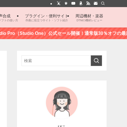
声合成
プラグイン・便利サイト
周辺機材・楽器
ソフトの使い方
作曲に役立つサイト・ソフト紹介
DTMの機材レビュー
dio Pro（Studio One）公式セール開催！通常版30％オフの最新
ぴこ