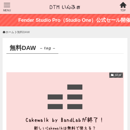
MENU
TOP
Fender Studio Pro（Studio One）公式セ
ホーム
無料DAW
無料DAW
– tag –
DAW