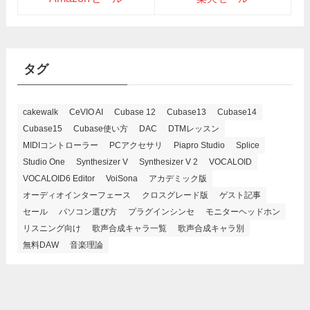
タグ
cakewalk
CeVIO AI
Cubase 12
Cubase13
Cubase14
Cubase15
Cubase使い方
DAC
DTMレッスン
MIDIコントローラー
PCアクセサリ
Piapro Studio
Splice
Studio One
Synthesizer V
Synthesizer V 2
VOCALOID
VOCALOID6 Editor
VoiSona
アカデミック版
オーディオインターフェース
クロスグレード版
ゲスト記事
セール
パソコン選び方
プラグインシンセ
モニターヘッドホン
リスニング向け
歌声合成キャラ一覧
歌声合成キャラ別
無料DAW
音楽理論